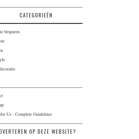
CATEGORIEËN
ie besparen
eur
en
yle
ecoratie
ct
ap
 for Us - Complete Guidelines
DVERTEREN OP DEZE WEBSITE?