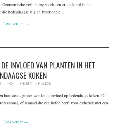
. Geometrische verlichting speelt een cruciale rol in het
e die hedendaagse stijl en functionele…
Lees verder
→
 DE INVLOED VAN PLANTEN IN HET
NDAAGSE KOKEN
6
JESSE
EEN REACTIE PLAATSEN
n en hun steeds groter wordende invloed op hedendaags koken. Of
professional, of iemand die een liefde heeft voor esthetiek met een
Lees verder
→