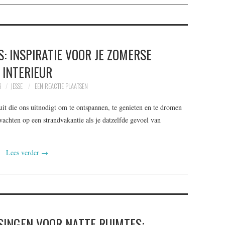
S: INSPIRATIE VOOR JE ZOMERSE
INTERIEUR
6
JESSE
EEN REACTIE PLAATSEN
uit die ons uitnodigt om te ontspannen, te genieten en te dromen
chten op een strandvakantie als je datzelfde gevoel van
Lees verder
→
SINGEN VOOR NATTE RUIMTES: