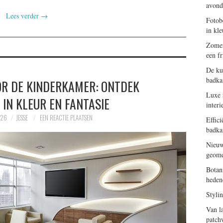
avond
Lees verder
→
Fotob
in kle
Zomer
een f
De ku
badk
R DE KINDERKAMER: ONTDEK
Luxe s
IN KLEUR EN FANTASIE
interi
026
JESSE
EEN REACTIE PLAATSEN
Effic
badka
Nieuw
geome
Botan
heden
Styli
Van l
patch