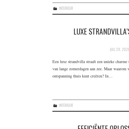
INTERIEUR
LUXE STRANDVILLA’
JULI 29, 202
Een luxe strandvilla straalt een unieke charme 
van lange zomerdagen aan zee. Maar waarom wa
ontspanning thuis kunt creëren? In…
INTERIEUR
EFFICIËNTE OPLOS