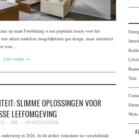
asie op maat Fotobehang is een populaire keuze voor het
Energ
 niet alleen eindeloze mogelijkheden qua design, maar stimuleert
Interi
zen voor…
Keuk
Lees verder
→
Lifest
Raamd
Tuin
Conta
TEIT: SLIMME OPLOSSINGEN VOOR
Sitem
ISSE LEEFOMGEVING
Write
026
JESSE
EEN REACTIE PLAATSEN
A
 onderwerp in 2026. In dit artikel verkennen we verschillende