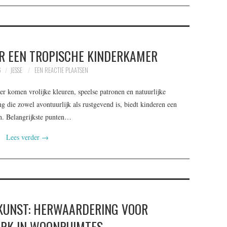
OR EEN TROPISCHE KINDERKAMER
6
JESSE
EEN REACTIE PLAATSEN
r komen vrolijke kleuren, speelse patronen en natuurlijke
 die zowel avontuurlijk als rustgevend is, biedt kinderen een
en. Belangrijkste punten…
Lees verder
→
 KUNST: HERWAARDERING VOOR
RK IN WOONRUIMTES