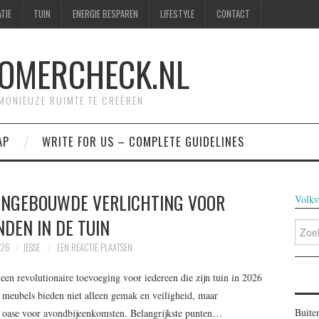
TIE
TUIN
ENERGIE BESPAREN
LIFESTYLE
CONTACT
OMERCHECK.NL
RMONIEUZE RUIMTE TE CREËREN
AP
WRITE FOR US – COMPLETE GUIDELINES
INGEBOUWDE VERLICHTING VOOR
Volks
DEN IN DE TUIN
Zoeke
naar:
026
JESSE
EEN REACTIE PLAATSEN
en revolutionaire toevoeging voor iedereen die zijn tuin in 2026
e meubels bieden niet alleen gemak en veiligheid, maar
Buite
le oase voor avondbijeenkomsten. Belangrijkste punten…