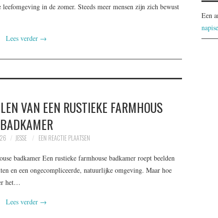
se leefomgeving in de zomer. Steeds meer mensen zijn zich bewust
Een a
napis
Lees verder
→
YLEN VAN EEN RUSTIEKE FARMHOUS
BADKAMER
026
JESSE
EEN REACTIE PLAATSEN
mhouse badkamer Een rustieke farmhouse badkamer roept beelden
ten en een ongecompliceerde, natuurlijke omgeving. Maar hoe
der het…
Lees verder
→