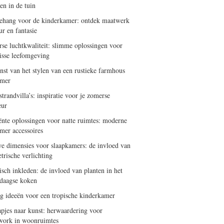
en in de tuin
ehang voor de kinderkamer: ontdek maatwerk
ur en fantasie
se luchtkwaliteit: slimme oplossingen voor
risse leefomgeving
nst van het stylen van een rustieke farmhous
amer
trandvilla’s: inspiratie voor je zomerse
eur
iënte oplossingen voor natte ruimtes: moderne
mer accessoires
e dimensies voor slaapkamers: de invloed van
trische verlichting
isch inkleden: de invloed van planten in het
daagse koken
ng ideeën voor een tropische kinderkamer
apjes naar kunst: herwaardering voor
work in woonruimtes