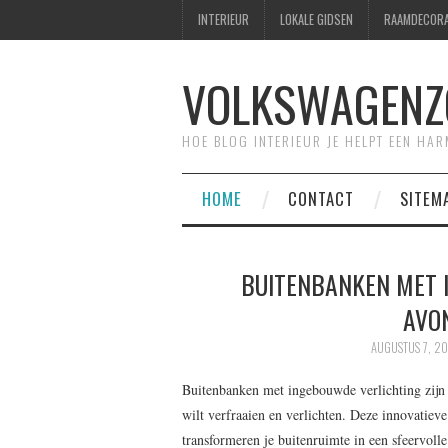
INTERIEUR
LOKALE GIDSEN
RAAMDECORA
VOLKSWAGENZ
HOE BLOG INTERIEUR JE HELPT EEN HA
HOME
CONTACT
SITEM
BUITENBANKEN MET 
AVON
AUGUSTUS 7, 2
Buitenbanken met ingebouwde verlichting zijn e
wilt verfraaien en verlichten. Deze innovatiev
transformeren je buitenruimte in een sfeervol