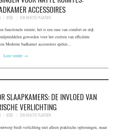
ADKAMER ACCESSOIRES
6
JESSE
EEN REACTIE PLAATSEN
 functionele ruimte; het is een oase van comfort en stijl.
hulpmiddelen geworden voor het creëren van efficiënte
unten Moderne badkamer accessoires spelen…
Lees verder
→
OR SLAAPKAMERS: DE INVLOED VAN
ISCHE VERLICHTING
6
JESSE
EEN REACTIE PLAATSEN
ontwerp biedt verlichting niet alleen praktische oplossingen, maar