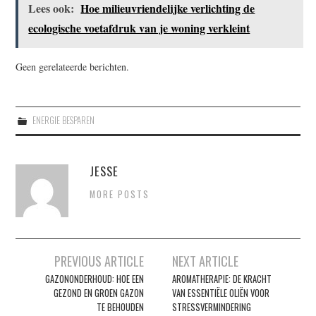
Lees ook:
Hoe milieuvriendelijke verlichting de
ecologische voetafdruk van je woning verkleint
Geen gerelateerde berichten.
ENERGIE BESPAREN
JESSE
MORE POSTS
Berichtnavigatie
PREVIOUS ARTICLE
NEXT ARTICLE
GAZONONDERHOUD: HOE EEN
AROMATHERAPIE: DE KRACHT
GEZOND EN GROEN GAZON
VAN ESSENTIËLE OLIËN VOOR
TE BEHOUDEN
STRESSVERMINDERING