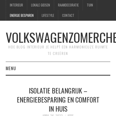
INTERIEUR
LOKALE GIDSEN
RAAMDECORATIE
TUIN
ENERGIE BESPAREN
LIFESTYLE
CONTACT
VOLKSWAGENZOMERCHE
HOE BLOG INTERIEUR JE HELPT EEN HARMONIEUZE RUIMTE
TE CREËREN
MENU
HOME
ISOLATIE BELANGRIJK –
CONTACT
ENERGIEBESPARING EN COMFORT
IN HUIS
SITEMAP
APRIL 26, 2023
JESSE