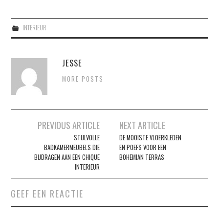
INTERIEUR
JESSE
MORE POSTS
Berichtnavigatie
PREVIOUS ARTICLE
NEXT ARTICLE
STIJLVOLLE
DE MOOISTE VLOERKLEDEN
BADKAMERMEUBELS DIE
EN POEFS VOOR EEN
BIJDRAGEN AAN EEN CHIQUE
BOHEMIAN TERRAS
INTERIEUR
GEEF EEN REACTIE