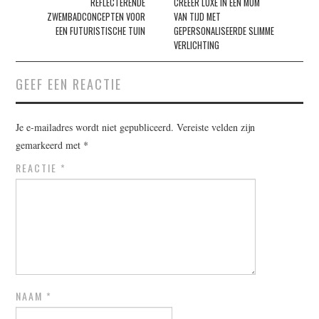
REFLECTERENDE
CREËER LUXE IN EEN MUM
ZWEMBADCONCEPTEN VOOR
VAN TIJD MET
EEN FUTURISTISCHE TUIN
GEPERSONALISEERDE SLIMME
VERLICHTING
GEEF EEN REACTIE
Je e-mailadres wordt niet gepubliceerd.
Vereiste velden zijn
gemarkeerd met
*
REACTIE
*
NAAM
*