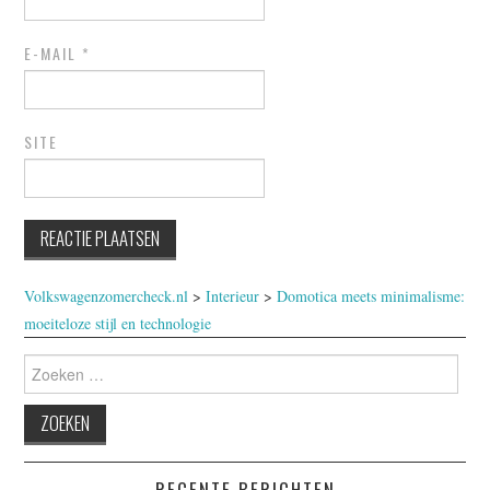
E-MAIL
*
SITE
Volkswagenzomercheck.nl
>
Interieur
>
Domotica meets minimalisme:
moeiteloze stijl en technologie
Zoeken
naar:
RECENTE BERICHTEN