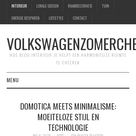
INTERIEUR
LOKALE GIDSEN
RAAMDECORATIE
TUIN
ENERGIE BESPAREN
LIFESTYLE
CONTACT
VOLKSWAGENZOMERCHE
HOE BLOG INTERIEUR JE HELPT EEN HARMONIEUZE RUIMTE
TE CREËREN
MENU
HOME
DOMOTICA MEETS MINIMALISME:
CONTACT
MOEITELOZE STIJL EN
TECHNOLOGIE
SITEMAP
MEI 9, 2026
JESSE
EEN REACTIE PLAATSEN