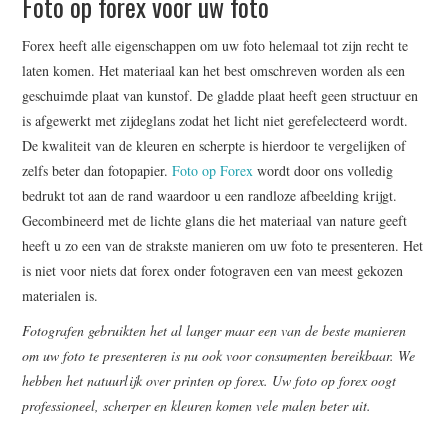
Foto op forex voor uw foto
WRITE FOR US –
Forex heeft alle eigenschappen om uw foto helemaal tot zijn recht te
COMPLETE GUIDELINES
laten komen. Het materiaal kan het best omschreven worden als een
geschuimde plaat van kunstof. De gladde plaat heeft geen structuur en
is afgewerkt met zijdeglans zodat het licht niet gerefelecteerd wordt.
De kwaliteit van de kleuren en scherpte is hierdoor te vergelijken of
zelfs beter dan fotopapier.
Foto op Forex
wordt door ons volledig
bedrukt tot aan de rand waardoor u een randloze afbeelding krijgt.
Gecombineerd met de lichte glans die het materiaal van nature geeft
heeft u zo een van de strakste manieren om uw foto te presenteren. Het
is niet voor niets dat forex onder fotograven een van meest gekozen
materialen is.
Fotografen gebruikten het al langer maar een van de beste manieren
om uw foto te presenteren is nu ook voor consumenten bereikbaar. We
hebben het natuurlijk over printen op forex. Uw foto op forex oogt
professioneel, scherper en kleuren komen vele malen beter uit.