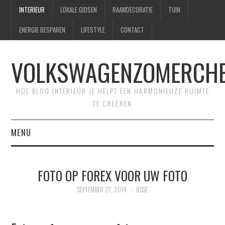
INTERIEUR
LOKALE GIDSEN
RAAMDECORATIE
TUIN
ENERGIE BESPAREN
LIFESTYLE
CONTACT
VOLKSWAGENZOMERCHE
HOE BLOG INTERIEUR JE HELPT EEN HARMONIEUZE RUIMTE
TE CREËREN
MENU
HOME
FOTO OP FOREX VOOR UW FOTO
CONTACT
SEPTEMBER 27, 2014
JESSE
SITEMAP