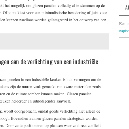
kt het mogelijk om glazen panelen volledig af te stemmen op de
A
r. Of je nu kiest voor een minimalistische benadering of juist voor
anelen kunnen naadloos worden geïntegreerd in het ontwerp van een
Een a
napis
gen aan de verlichting van een industriële
azen panelen in een industriële keuken is hun vermogen om de
 keukens zijn de muren vaak gemaakt van zware materialen zoals
beren en de ruimte somber kunnen maken. Glazen panelen
 keuken helderder en uitnodigender aanvoelt.
ijd wordt doorgebracht, omdat goede verlichting niet alleen de
erhoogt. Bovendien kunnen glazen panelen strategisch worden
ten. Door ze te positioneren op plaatsen waar ze direct zonlicht