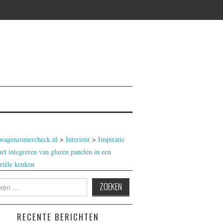
wagenzomercheck.nl
>
Interieur
>
Inspiratie
het integreren van glazen panelen in een
triële keuken
n
RECENTE BERICHTEN