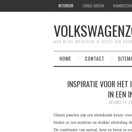
INTERIEUR
LOKALE GIDSEN
RAAMDECORA
VOLKSWAGENZ
HOE BLOG INTERIEUR JE HELPT EEN HA
HOME
CONTACT
SITEM
INSPIRATIE VOOR HET
IN EEN 
OKTOBER 24, 2
Glazen panelen zijn een uitstekende keuze voor
bieden ze een moderne en strakke uitstraling die
De combinatie van metaal, hout en beton in ee