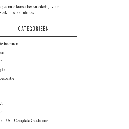
apjes naar kunst: herwaardering voor
work in woonruimtes
CATEGORIEËN
ie besparen
eur
en
yle
ecoratie
ct
ap
 for Us - Complete Guidelines