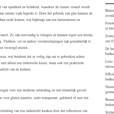
 van openheid en lichtheid, waardoor de ruimte visueel wordt
Buite
waar ruimte vaak beperkt is. Door het gebruik van glas kunnen de
avond
t hun recht komen, wat bijdraagt aan een harmonieuze en
Fotob
in kle
ioneel. Ze zijn eenvoudig te reinigen en kunnen tegen een stootje,
Zomer
een f
. Vlekken, vet en andere verontreinigingen zijn gemakkelijk te
 en verzorgd uitzien.
De ku
badk
ren, wat betekent dat ze veilig zijn om te gebruiken achter
Luxe s
niet alleen een esthetische keuze, maar ook een praktische
interi
naliteit van de keuken.
Effic
badka
Nieuw
zorgen voor een moderne uitstraling en een ruimtelijk gevoel
geome
n voor glazen panelen, zoals transparant, gekleurd of met een
Botan
heden
lichting van een industriële keuken door het reflecteren van
Styli