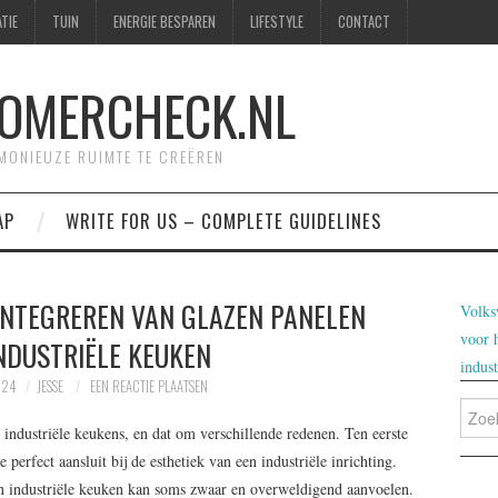
TIE
TUIN
ENERGIE BESPAREN
LIFESTYLE
CONTACT
OMERCHECK.NL
RMONIEUZE RUIMTE TE CREËREN
AP
WRITE FOR US – COMPLETE GUIDELINES
 INTEGREREN VAN GLAZEN PANELEN
Volks
voor 
INDUSTRIËLE KEUKEN
indus
024
JESSE
EEN REACTIE PLAATSEN
Zoeke
naar:
 industriële keukens, en dat om verschillende redenen. Ten eerste
 perfect aansluit bij de esthetiek van een industriële inrichting.
n industriële keuken kan soms zwaar en overweldigend aanvoelen.