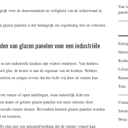
Van l
angrijk voor de duurzaamheid en veiligheid van de achterwand in
patch
lazen panelen is het belangrijk om regelmatig stof en vetresten
den van glazen panelen voor een industriële
Energ
Interi
Keuk
n een industriële keuken zijn vrijwel eindeloos. Van heldere,
Lifest
eurd glas, de keuze is aan de eigenaar van de keuken. Heldere
Raamd
eëren en zorgen ervoor dat het licht vrij door de ruimte kan
Tuin
rote ramen of open indelingen, waar natuurlijk licht een
nen matte of getinte glazen panelen een meer intieme sfeer
Conta
ls sociale ruimte dienen. Bovendien kunnen glazen panelen worden
Sitem
 en texturen.
Write
lfs glas met een spiegelafwerking die de ruimte visueel kan