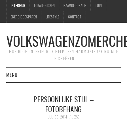
INTERIEUR
LOKALE GIDSEN
RAAMDECORATIE
TUIN
ENERGIE BESPAREN
LIFESTYLE
CONTACT
VOLKSWAGENZOMERCHE
HOE BLOG INTERIEUR JE HELPT EEN HARMONIEUZE RUIMTE
TE CREËREN
MENU
HOME
PERSOONLIJKE STIJL –
CONTACT
FOTOBEHANG
SITEMAP
JULI 30, 2014
JESSE