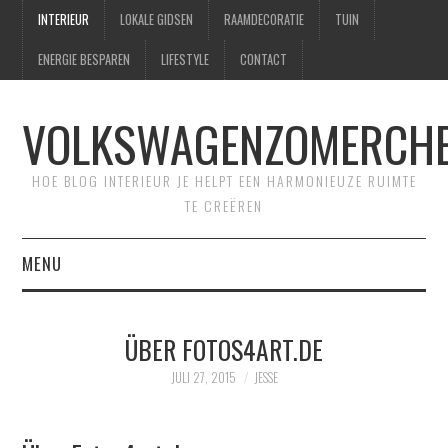
INTERIEUR
LOKALE GIDSEN
RAAMDECORATIE
TUIN
ENERGIE BESPAREN
LIFESTYLE
CONTACT
VOLKSWAGENZOMERCHE
HOE BLOG INTERIEUR JE HELPT EEN HARMONIEUZE RUIMTE
TE CREËREN
MENU
HOME
ÜBER FOTOS4ART.DE
CONTACT
JULI 27, 2015
JESSE
SITEMAP