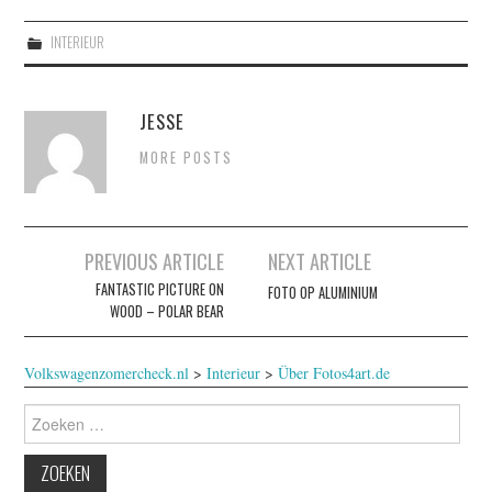
INTERIEUR
JESSE
MORE POSTS
Berichtnavigatie
PREVIOUS ARTICLE
NEXT ARTICLE
FANTASTIC PICTURE ON
FOTO OP ALUMINIUM
WOOD – POLAR BEAR
Volkswagenzomercheck.nl
>
Interieur
>
Über Fotos4art.de
Zoeken
naar: