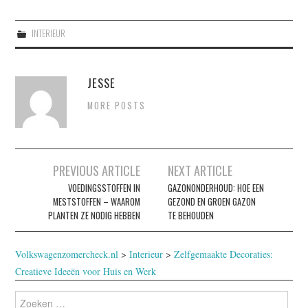
INTERIEUR
JESSE
MORE POSTS
Berichtnavigatie
PREVIOUS ARTICLE
NEXT ARTICLE
VOEDINGSSTOFFEN IN
GAZONONDERHOUD: HOE EEN
MESTSTOFFEN – WAAROM
GEZOND EN GROEN GAZON
PLANTEN ZE NODIG HEBBEN
TE BEHOUDEN
Volkswagenzomercheck.nl
>
Interieur
>
Zelfgemaakte Decoraties:
Creatieve Ideeën voor Huis en Werk
Zoeken