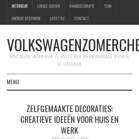
INTERIEUR
LOKALE GIDSEN
RAAMDECORATIE
TUIN
ENERGIE BESPAREN
LIFESTYLE
CONTACT
VOLKSWAGENZOMERCHE
HOE BLOG INTERIEUR JE HELPT EEN HARMONIEUZE RUIMTE
TE CREËREN
MENU
HOME
ZELFGEMAAKTE DECORATIES:
CONTACT
CREATIEVE IDEEËN VOOR HUIS EN
WERK
SITEMAP
APRIL 21, 2023
JESSE