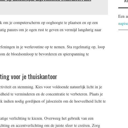
A
Een a
jk om je computerscherm op ooghoogte te plaatsen en op een
napis
atig pauzes om je ogen rust te geven en vermijd langdurig naar
efeningen in je werkroutine op te nemen. Sta regelmatig op, loop
 om de bloedsomloop te bevorderen en spierspanning te
hting voor je thuiskantoor
ctiviteit en stemming. Kies voor voldoende natuurlijk licht in je
heid te verminderen en de concentratie te verbeteren. Plaats je
ik indien nodig gordijnen of jaloezieën om de hoeveelheid licht te
matige verlichting te kiezen. Overweeg het gebruik van een
hting en accentverlichting om de juiste sfeer te creëren. Zorg