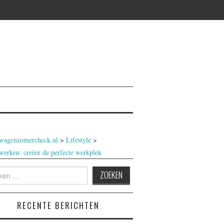
wagenzomercheck.nl
>
Lifestyle
>
werken: creëer de perfecte werkplek
n
RECENTE BERICHTEN