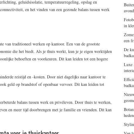
rlichting, geluidsisolatie, temperatuurregeling, opslag en
Buite
 connectiviteit, en het vinden van een gezonde balans tussen werk
avond
Fotob
in kle
Zomer
een f
te van traditioneel werken op kantoor. Een van de grootste
De ku
onomie die het biedt. Als je thuis werkt, kun je je eigen werktijden
badk
oonlijke behoeften en voorkeuren. Dit kan leiden tot een hogere
Luxe s
interi
nderde reistijd en -kosten. Door niet dagelijks naar kantoor te
Effic
r ook geld op brandstof of openbaar vervoer. Dit kan leiden tot
badka
Nieuw
geome
verbeterde balans tussen werk en privéleven. Door thuis te werken,
Botan
 leven en meer tijd doorbrengen met je familie en vrienden. Dit kan
heden
Styli
mte voor je thuiskantoor
Van l