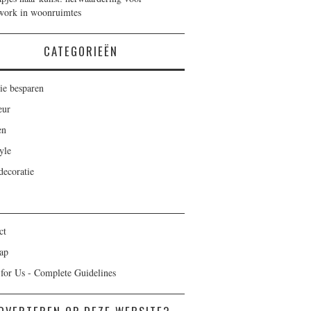
work in woonruimtes
CATEGORIEËN
ie besparen
eur
en
yle
ecoratie
ct
ap
 for Us - Complete Guidelines