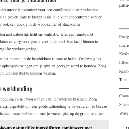
patch
uiskantoor is essentieel voor een comfortabele en productieve
e en privéruimte te kiezen waar je je kunt concentreren zonder
aar ook een hoekje in de woonkamer of slaapkamer.
en met natuurlijk licht en ventilatie. Kies een ruimte met
Energ
laten en zorg voor goede ventilatie om frisse lucht binnen te
Interi
nergieke werkomgeving.
Keuk
 om het meeste uit de beschikbare ruimte te halen. Overweeg het
Lifest
e opbergoplossingen om je spullen georganiseerd te houden. Zorg
Raamd
 om comfortabel te kunnen werken.
Tuin
de werkhouding
Conta
khouding en het voorkomen van lichamelijke klachten. Zorg
Sitem
te zijn afgesteld om een goede zithouding te bevorderen. Je bureau
Write
 in staat moet stellen om met je voeten plat op de grond te zitten.
e-up natuurlijke ingrediënten combineert met