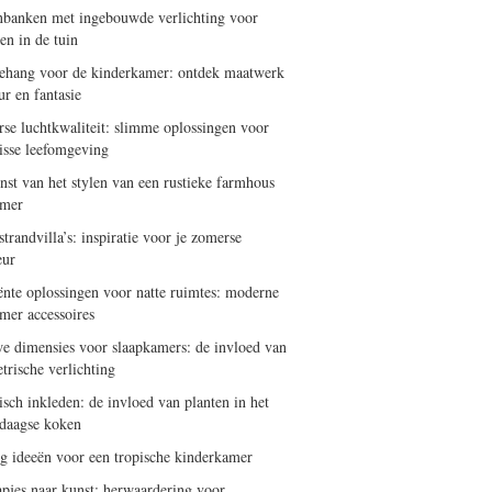
nbanken met ingebouwde verlichting voor
en in de tuin
ehang voor de kinderkamer: ontdek maatwerk
ur en fantasie
se luchtkwaliteit: slimme oplossingen voor
risse leefomgeving
nst van het stylen van een rustieke farmhous
amer
trandvilla’s: inspiratie voor je zomerse
eur
iënte oplossingen voor natte ruimtes: moderne
mer accessoires
e dimensies voor slaapkamers: de invloed van
trische verlichting
isch inkleden: de invloed van planten in het
daagse koken
ng ideeën voor een tropische kinderkamer
apjes naar kunst: herwaardering voor