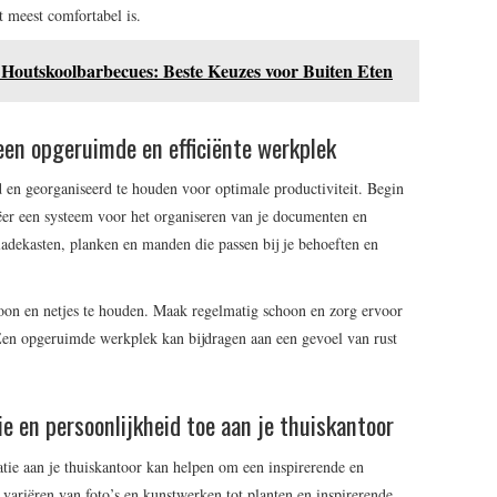
 meest comfortabel is.
t Houtskoolbarbecues: Beste Keuzes voor Buiten Eten
 een opgeruimde en efficiënte werkplek
 en georganiseerd te houden voor optimale productiviteit. Begin
er een systeem voor het organiseren van je documenten en
adekasten, planken en manden die passen bij je behoeften en
hoon en netjes te houden. Maak regelmatig schoon en zorg ervoor
s. Een opgeruimde werkplek kan bijdragen aan een gevoel van rust
ie en persoonlijkheid toe aan je thuiskantoor
tie aan je thuiskantoor kan helpen om een inspirerende en
variëren van foto’s en kunstwerken tot planten en inspirerende