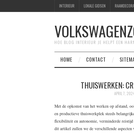
INTERIEUR
LOKALE GIDSEN
RAAMDECORA
VOLKSWAGENZ
HOE BLOG INTERIEUR JE HELPT EEN HA
HOME
CONTACT
SITEM
THUISWERKEN: CR
APRIL 7, 202
Met de opkomst van het werken op afstand, ook
en productieve thuiswerkplek steeds belangrij
flexibiliteit en autonomie, verminderde reistij
dit artikel zullen we de verschillende aspecte