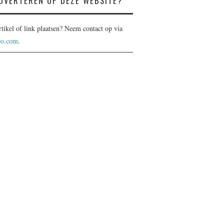
DVERTEREN OP DEZE WEBSITE?
rtikel of link plaatsen? Neem contact op via
eo.com
.