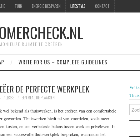
TIE
TUIN
ENERGIE BESPAREN
LIFESTYLE
CONTACT
OMERCHECK.NL
RMONIEUZE RUIMTE TE CREËREN
AP
WRITE FOR US – COMPLETE GUIDELINES
EËER DE PERFECTE WERKPLEK
Volks
Thuis
4
JESSE
EEN REACTIE PLAATSEN
Zoeke
 wel bekend als thuiswerken, is het creëren van een comfortabele
naar:
ker geworden. Thuiswerken biedt tal van voordelen, zoals meer
d en kosten, en een verbeterde balans tussen werk en privéleven. In
n van een succesvolle thuiswerkplek bespreken, waaronder het