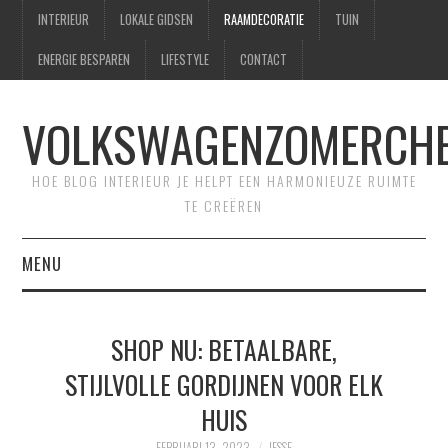
INTERIEUR
LOKALE GIDSEN
RAAMDECORATIE
TUIN
ENERGIE BESPAREN
LIFESTYLE
CONTACT
VOLKSWAGENZOMERCHE
HOE BLOG INTERIEUR JE HELPT EEN HARMONIEUZE RUIMTE
TE CREËREN
MENU
HOME
SHOP NU: BETAALBARE,
CONTACT
STIJLVOLLE GORDIJNEN VOOR ELK
HUIS
SITEMAP
FEBRUARI 13, 2023
JESSE