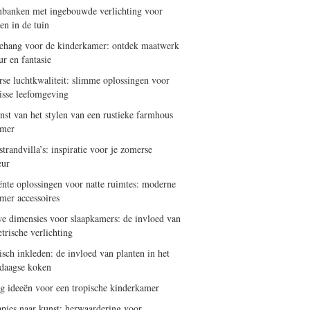
nbanken met ingebouwde verlichting voor
en in de tuin
ehang voor de kinderkamer: ontdek maatwerk
ur en fantasie
se luchtkwaliteit: slimme oplossingen voor
risse leefomgeving
nst van het stylen van een rustieke farmhous
amer
trandvilla’s: inspiratie voor je zomerse
eur
iënte oplossingen voor natte ruimtes: moderne
mer accessoires
e dimensies voor slaapkamers: de invloed van
trische verlichting
isch inkleden: de invloed van planten in het
daagse koken
ng ideeën voor een tropische kinderkamer
apjes naar kunst: herwaardering voor