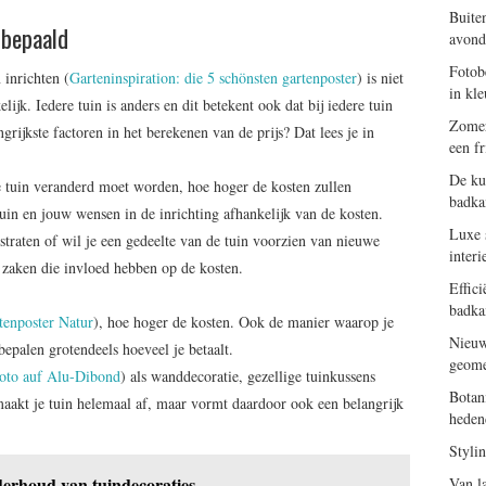
Buite
 bepaald
avond
Fotob
 inrichten (
Garteninspiration: die 5 schönsten gartenposter
) is niet
in kle
lijk. Iedere tuin is anders en dit betekent ook dat bij iedere tuin
Zomer
grijkste factoren in het berekenen van de prijs? Dat lees je in
een f
De ku
de tuin veranderd moet worden, hoe hoger de kosten zullen
badk
uin en jouw wensen in de inrichting afhankelijk van de kosten.
Luxe s
straten of wil je een gedeelte van de tuin voorzien van nieuwe
interi
k zaken die invloed hebben op de kosten.
Effic
badka
tenposter Natur
), hoe hoger de kosten. Ook de manier waarop je
Nieuw
bepalen grotendeels hoeveel je betaalt.
geome
oto auf Alu-Dibond
) als wanddecoratie, gezellige tuinkussens
Botan
 maakt je tuin helemaal af, maar vormt daardoor ook een belangrijk
heden
Styli
derhoud van tuindecoraties
Van l