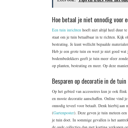
Hoe betaal je niet onnodig voor 
Een tuin inrichten
hoeft niet altijd heel duur t
staat om je tuin betaalbaar in te richten. Kijk 
bestrating. Je kunt wellicht bepaalde materiale
Heb je een grote tuin en weet je niet goed wa
bodembedekkers geeft je tuin meer sfeer zonde
op planten, bestrating en meer. Op deze manier 
Besparen op decoratie in de tuin
Op het gebied van accessoires kun je ook flin
en mooie decoratie aanschaffen. Online vind je 
onnodig teveel voor betaalt. Denk hierbij aan 
(
Gartenposter
). Deze geven je tuin meteen een
je tuin doet. In sommige gevallen is het aantr
de oude collecties dan met korting verkopen o