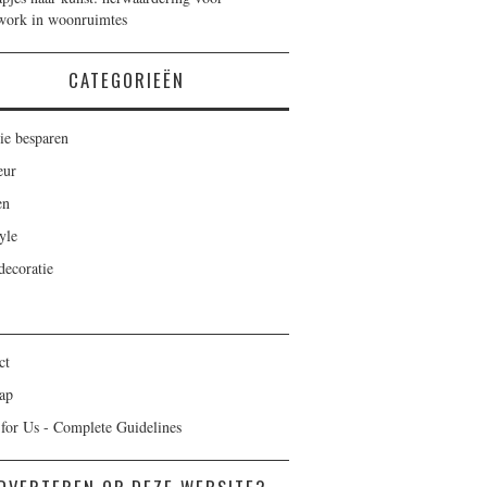
work in woonruimtes
CATEGORIEËN
ie besparen
eur
en
yle
ecoratie
ct
ap
 for Us - Complete Guidelines