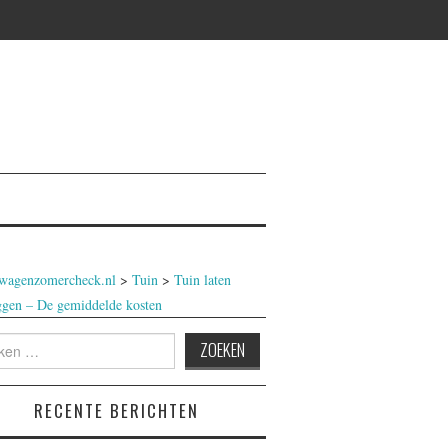
wagenzomercheck.nl
>
Tuin
>
Tuin laten
ggen – De gemiddelde kosten
n
RECENTE BERICHTEN