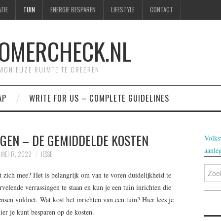
TIE
TUIN
ENERGIE BESPAREN
LIFESTYLE
CONTACT
OMERCHECK.NL
RMONIEUZE RUIMTE TE CREËREN
AP
WRITE FOR US – COMPLETE GUIDELINES
GGEN – DE GEMIDDELDE KOSTEN
Volks
aanle
MEI 17, 2022
JESSE
Zoeke
t zich mee? Het is belangrijk om van te voren duidelijkheid te
naar:
velende verrassingen te staan en kun je een tuin inrichten die
nsen voldoet. Wat kost het inrichten van een tuin? Hier lees je
er je kunt besparen op de kosten.