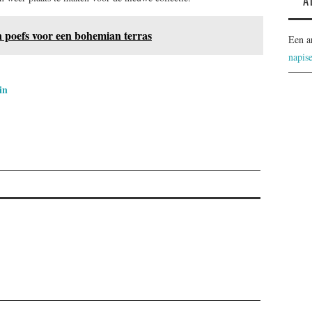
A
n poefs voor een bohemian terras
Een a
napis
in