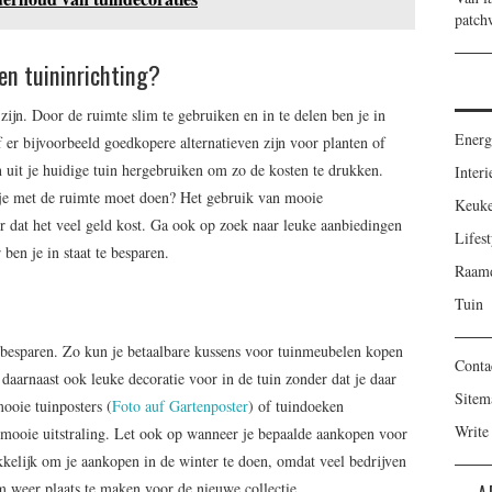
patch
een tuininrichting?
e zijn. Door de ruimte slim te gebruiken en in te delen ben je in
Energ
of er bijvoorbeeld goedkopere alternatieven zijn voor planten of
n uit je huidige tuin hergebruiken om zo de kosten te drukken.
Interi
t je met de ruimte moet doen? Het gebruik van mooie
Keuk
r dat het veel geld kost. Ga ook op zoek naar leuke aanbiedingen
Lifest
ben je in staat te besparen.
Raamd
Tuin
k besparen. Zo kun je betaalbare kussens voor tuinmeubelen kopen
Conta
daarnaast ook leuke decoratie voor in de tuin zonder dat je daar
Sitem
mooie tuinposters (
Foto auf Gartenposter
) of tuindoeken
Write
 mooie uitstraling. Let ook op wanneer je bepaalde aankopen voor
ekkelijk om je aankopen in de winter te doen, omdat veel bedrijven
m weer plaats te maken voor de nieuwe collectie.