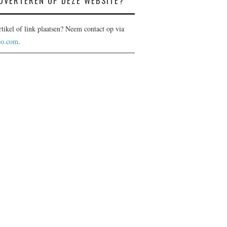
DVERTEREN OP DEZE WEBSITE?
rtikel of link plaatsen? Neem contact op via
eo.com
.