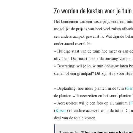
Zo worden de kosten voor je tuin
Het benoemen van een vaste prijs voor een tuin
mogelijk: de prijs is van heel veel zaken afhanke
een andere aanpak gewenst is. Wat zijn de belan
onderstaand overzicht:
– Huidige staat van de tuin: hoe meer er aan 
uitvallen. Daarnaast is ook de omvang van de t
– Bestrating: wil je jouw tuin opnieuw laten be
stenen of een grindpad? Dit zijn stuk voor stu
– Beplanting: hoe meer planten in de tuin (
Gar
de planten wilt neerzetten en het soort planten 
– Accessoires: wil je een foto op aluminium (
F
(
Kissen
) of andere accessoires in de tuin? Dit
deel van de totale kosten.
Lees ook:
Tips en trucs voor het on