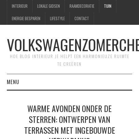
INTERIEUR
LOKALE GIDSEN
RAAMDECORATIE
TUIN
ENERGIE BESPAREN
LIFESTYLE
CONTACT
VOLKSWAGENZOMERCHE
HOE BLOG INTERIEUR JE HELPT EEN HARMONIEUZE RUIMTE
TE CREËREN
MENU
HOME
WARME AVONDEN ONDER DE
CONTACT
STERREN: ONTWERPEN VAN
TERRASSEN MET INGEBOUWDE
SITEMAP