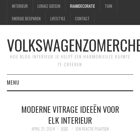
INTERIEUR
LOKALE GIDSEN
RAAMDECORATIE
TUIN
ENERGIE BESPAREN
LIFESTYLE
CONTACT
VOLKSWAGENZOMERCHE
HOE BLOG INTERIEUR JE HELPT EEN HARMONIEUZE RUIMTE
TE CREËREN
MENU
HOME
MODERNE VITRAGE IDEEËN VOOR
CONTACT
ELK INTERIEUR
SITEMAP
APRIL 21, 2024
JESSE
EEN REACTIE PLAATSEN